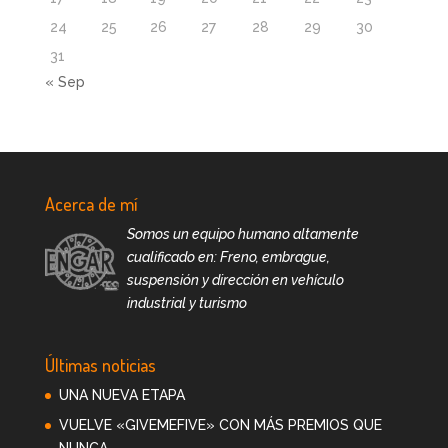
24
25
26
27
28
29
30
31
« Sep
Acerca de mí
Somos un equipo humano altamente
cualificado en: Freno, embrague,
suspensión y dirección en vehículo
industrial y turismo
Últimas noticias
UNA NUEVA ETAPA
VUELVE «GIVEMEFIVE» CON MÁS PREMIOS QUE