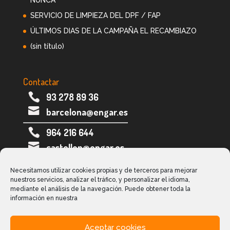
NUNCA
SERVICIO DE LIMPIEZA DEL DPF / FAP
ÚLTIMOS DIAS DE LA CAMPAÑA EL RECAMBIAZO
(sin título)
Contactar
93 278 89 36
barcelona@engar.es
964 216 644
castellon@engar.es
973 282 005
Necesitamos utilizar cookies propias y de terceros para mejorar
nuestros servicios, analizar el tráfico, y personalizar el idioma,
lleida@engar.es
mediante el análisis de la navegación. Puede obtener toda la
información en nuestra
Aceptar cookies