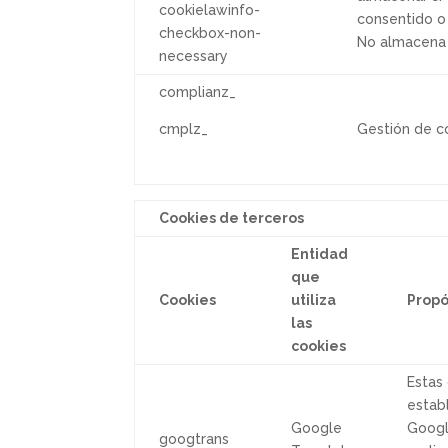
cookielawinfo-
consentido o 
checkbox-non-
No almacena 
necessary
complianz_
cmplz_
Gestión de c
Cookies de terceros
Entidad
que
Cookies
utiliza
Propó
las
cookies
Estas
estab
Google
Googl
googtrans