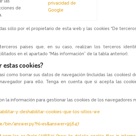
ar las
privacidad de
cciones de
Google
a.
adas sólo por el propietario de esta web y las cookies “De terceros
terceros países que, en su caso, realizan los terceros identi
ilitados en el apartado “Más información” de la tabla anterior).
 estas cookies?
así como borrar sus datos de navegación (incluidas las cookies) 
 navegador para ello. Tenga en cuenta que si acepta las cookie
con la información para gestionar las cookies de los navegadores m
bilitar-y-deshabilitar-cookies-que-los-sitios-we
me/bin/answer.py?hl=es&answer=95647
ft.com/es-es/help/278835/how-to-delete-cookie-files-in-interne