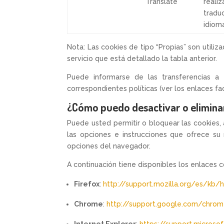
Translate
realiz
tradu
idiom
Nota: Las cookies de tipo “Propias” son utiliz
servicio que está detallado la tabla anterior.
Puede informarse de las transferencias a 
correspondientes políticas (ver los enlaces fac
¿Cómo puedo desactivar o eliminar
Puede usted permitir o bloquear las cookies, 
las opciones e instrucciones que ofrece su
opciones del navegador.
A continuación tiene disponibles los enlaces 
Firefox
:
http://support.mozilla.org/es/kb/ha
Chrome
:
http://support.google.com/chro
Internet Explorer
:
https://support.microso