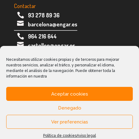
Contactar
93 278 89 36
barcelona@engar.es
964 216 644
castellon@engar.es
973 282 005
Necesitamos utilizar cookies propias y de terceros para mejorar
nuestros servicios, analizar el tráfico, y personalizar el idioma,
lleida@engar.es
mediante el análisis de la navegación. Puede obtener toda la
información en nuestra
Aceptar cookies
Contactar
Denegado
Engar Grup© ·
Aviso Legal y política de privacidad
Ver preferencias
·
Política de cookies
| Web desarrollada por:
TecnoSolucions.com
Política de cookies
Aviso legal