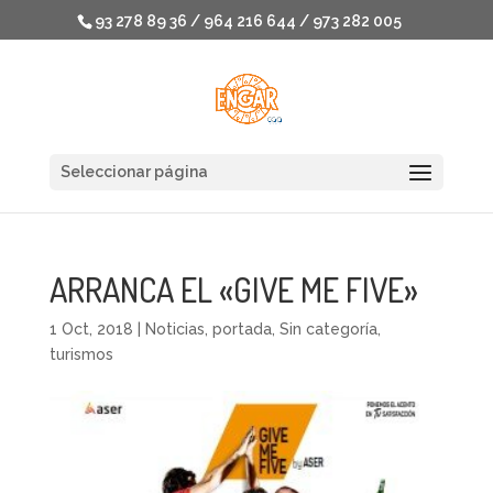
93 278 89 36 / 964 216 644 / 973 282 005
Seleccionar página
ARRANCA EL «GIVE ME FIVE»
1 Oct, 2018
|
Noticias
,
portada
,
Sin categoría
,
turismos