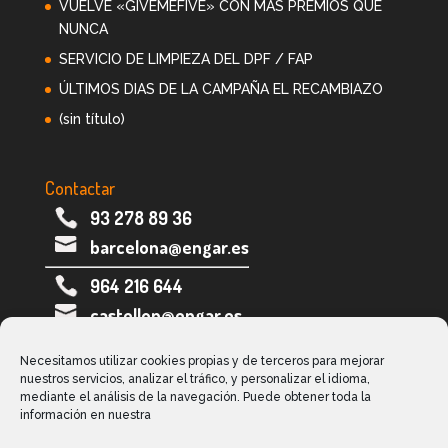
VUELVE «GIVEMEFIVE» CON MÁS PREMIOS QUE
NUNCA
SERVICIO DE LIMPIEZA DEL DPF / FAP
ÚLTIMOS DIAS DE LA CAMPAÑA EL RECAMBIAZO
(sin título)
Contactar
93 278 89 36
barcelona@engar.es
964 216 644
castellon@engar.es
973 282 005
Necesitamos utilizar cookies propias y de terceros para mejorar
nuestros servicios, analizar el tráfico, y personalizar el idioma,
lleida@engar.es
mediante el análisis de la navegación. Puede obtener toda la
información en nuestra