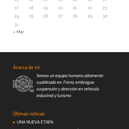
17
18
19
20
21
22
23
24
25
26
27
28
29
30
31
« Mar
Acerca de mí
Somos un equipo humano altamente
cualificado en: Freno, embrague,
suspensión y dirección en vehículo
industrial y turismo
Últimas noticias
UNA NUEVA ETAPA