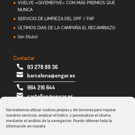
VUELVE «GIVEMEFIVE» CON MÁS PREMIOS QUE
NUNCA
SERVICIO DE LIMPIEZA DEL DPF / FAP
ÚLTIMOS DIAS DE LA CAMPAÑA EL RECAMBIAZO
(sin título)
Contactar
93 278 89 36
barcelona@engar.es
964 216 644
castellon@engar.es
973 282 005
Necesitamos utilizar cookies propias y de terceros para mejorar
lleida@engar.es
nuestros servicios, analizar el tráfico, y personalizar el idioma,
mediante el análisis de la navegación. Puede obtener toda la
información en nuestra