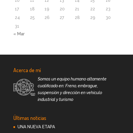
10
11
12
13
14
15
16
17
18
19
20
21
22
23
24
25
26
27
28
29
30
31
« Mar
Acerca de mí
Somos un equipo humano altamente
cualificado en: Freno, embrague,
suspensión y dirección en vehículo
industrial y turismo
Últimas noticias
UNA NUEVA ETAPA