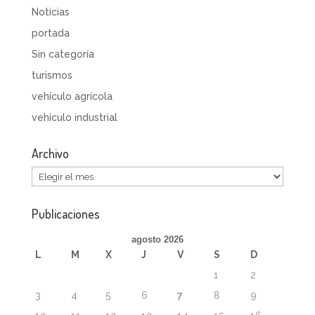
Noticias
portada
Sin categoría
turismos
vehículo agrícola
vehículo industrial
Archivo
Archivo
Publicaciones
agosto 2026
L
M
X
J
V
S
D
1
2
3
4
5
6
7
8
9