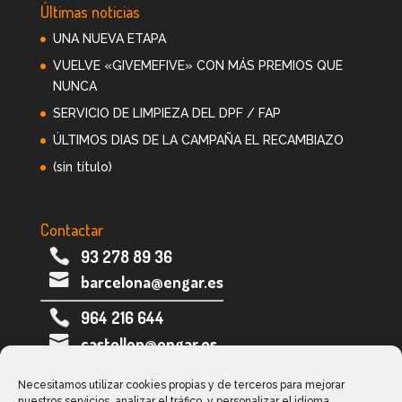
Últimas noticias
UNA NUEVA ETAPA
VUELVE «GIVEMEFIVE» CON MÁS PREMIOS QUE
NUNCA
SERVICIO DE LIMPIEZA DEL DPF / FAP
ÚLTIMOS DIAS DE LA CAMPAÑA EL RECAMBIAZO
(sin título)
Contactar
93 278 89 36
barcelona@engar.es
964 216 644
castellon@engar.es
973 282 005
Necesitamos utilizar cookies propias y de terceros para mejorar
nuestros servicios, analizar el tráfico, y personalizar el idioma,