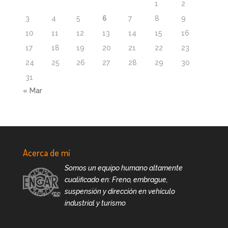
1
2
3
4
5
6
7
8
9
10
11
12
13
14
15
16
17
18
19
20
21
22
23
24
25
26
27
28
29
30
31
« Mar
Acerca de mí
Somos un equipo humano altamente
cualificado en: Freno, embrague,
suspensión y dirección en vehículo
industrial y turismo