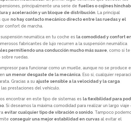
pensiones, principalmente una serie de
fuelles o cojines hinchab
ltura y aceleración y un bloque de distribución
. La principal
es que
no hay contacto mecánico directo entre las ruedas y el
or confort de marcha.
na suspensión neumática en tu coche es
la comodidad y confort e
numerosos fabricantes de lujo recurren a la suspensión neumática
nales permitiendo una conducción mucho más suave
, como si te
 sobre ruedas.
 compresor para funcionar como un muelle, aunque no se produce e
 en
un menor desgaste de la mecánica
. Eso sí, cualquier reparac
rata. Gracias a su
ajuste sensible a la velocidad y la carga
 las prestaciones del vehículo.
mos encontrar en este tipo de sistemas es
la flexibilidad para po
no
. Si deseamos la máxima comodidad para realizar un largo viaje
ara
evitar cualquier tipo de vibración o sonido
. Tampoco podem
rmite
conseguir una mejor estabilidad en curvas
al evitar el