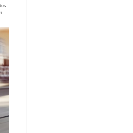
dos
an